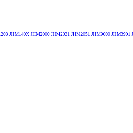
203
JHM140X
JHM2000
JHM2031
JHM2051
JHM9000
JHM3901