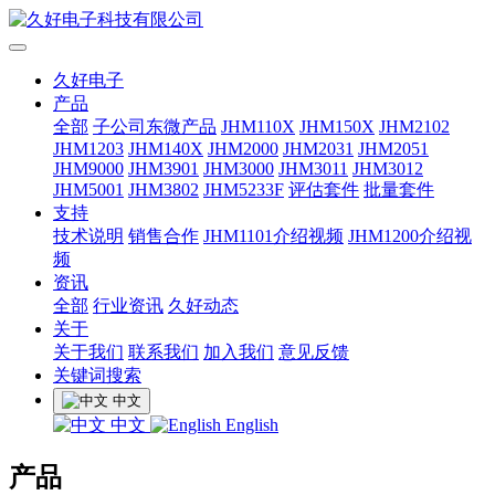
久好电子
产品
全部
子公司东微产品
JHM110X
JHM150X
JHM2102
JHM1203
JHM140X
JHM2000
JHM2031
JHM2051
JHM9000
JHM3901
JHM3000
JHM3011
JHM3012
JHM5001
JHM3802
JHM5233F
评估套件
批量套件
支持
技术说明
销售合作
JHM1101介绍视频
JHM1200介绍视
频
资讯
全部
行业资讯
久好动态
关于
关于我们
联系我们
加入我们
意见反馈
关键词搜索
中文
中文
English
产品