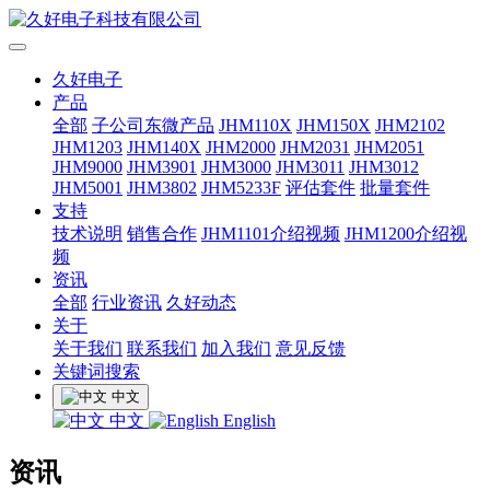
久好电子
产品
全部
子公司东微产品
JHM110X
JHM150X
JHM2102
JHM1203
JHM140X
JHM2000
JHM2031
JHM2051
JHM9000
JHM3901
JHM3000
JHM3011
JHM3012
JHM5001
JHM3802
JHM5233F
评估套件
批量套件
支持
技术说明
销售合作
JHM1101介绍视频
JHM1200介绍视
频
资讯
全部
行业资讯
久好动态
关于
关于我们
联系我们
加入我们
意见反馈
关键词搜索
中文
中文
English
资讯