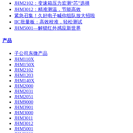
JHM2102：变速箱压力监测“芯”选择
JHM3012：精准测温，节能高效
紧急召集！久好电子喊你组队放大招啦
IIC批量板：高效校准，轻松测试
JHM5001—解锁红外感应新世界
产品
子公司东微产品
JHM110X
JHM150X
JHM2102
JHM1203
JHM140X
JHM2000
JHM2031
JHM2051
JHM9000
JHM3901
JHM3000
JHM3011
JHM3012
JHM5001